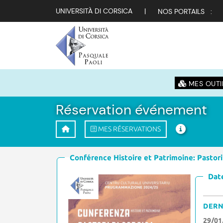
UNIVERSITÀ DI CORSICA
|
NOS PORTAILS :
MES OUTI
Réservation événement
MES RÉSERVATIONS
Conférence Histoire et Patrimoine: Pastori
Date
DERN
29/01