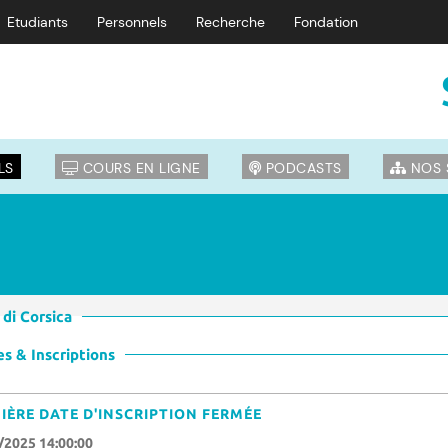
Etudiants
Personnels
Recherche
Fondation
LS
COURS EN LIGNE
PODCASTS
NOS 
 di Corsica
s & Inscriptions
IÈRE DATE D'INSCRIPTION FERMÉE
/2025 14:00:00