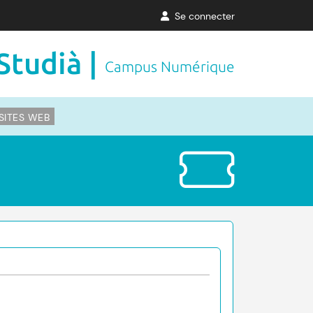
Se connecter
Studià |
Campus Numérique
SITES WEB