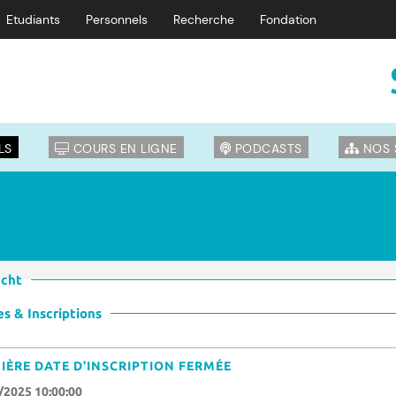
Etudiants
Personnels
Recherche
Fondation
LS
COURS EN LIGNE
PODCASTS
NOS 
echt
s & Inscriptions
IÈRE DATE D'INSCRIPTION FERMÉE
/2025 10:00:00