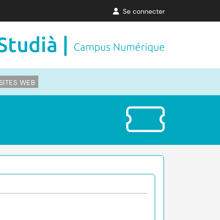
Se connecter
Studià |
Campus Numérique
SITES WEB