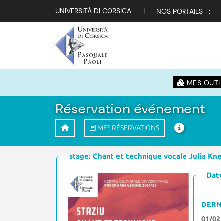
UNIVERSITÀ DI CORSICA
|
NOS PORTAILS :
MES OUTI
Réservation événement
MES RÉSERVATIONS
stage: Chant et technique vocale Julia Kn
Date
DERN
01/02