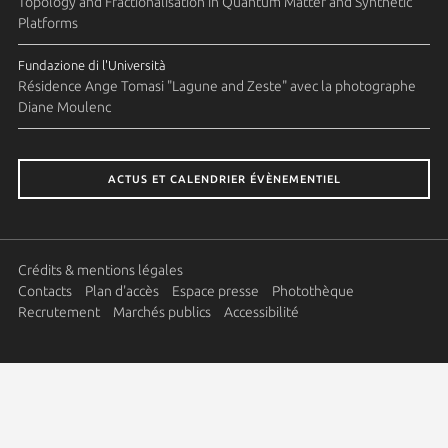
Topology and Fractionalisation in Quantum Matter and Synthetic
Platforms
Fundazione di l'Università
Résidence Ange Tomasi "Lagune and Zeste" avec la photographe
Diane Moulenc
ACTUS ET CALENDRIER ÉVÈNEMENTIEL
Crédits & mentions légales
Contacts
Plan d'accès
Espace presse
Photothèque
Recrutement
Marchés publics
Accessibilité