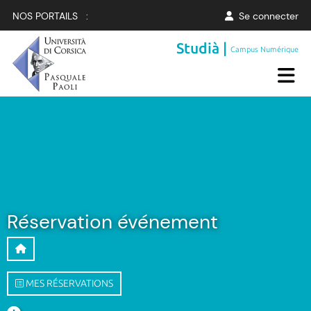
NOS PORTAILS :
Se connecter
Studià |
Campus Numérique
Réservation événement
MES RÉSERVATIONS