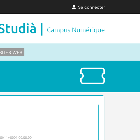
Se connecter
Studià |
Campus Numérique
SITES WEB
30/11/-0001 00:00:00