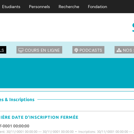
Etudiants
Personnels
Recherche
Fondation
LS
COURS EN LIGNE
PODCASTS
NOS 
s & Inscriptions
IÈRE DATE D'INSCRIPTION FERMÉE
/-0001 00:00:00
nt: 30/11/-0001 00:00:00 — 30/11/-0001 00:00:00 • Inscriptions: 30/11/-0001 00:00:00 — 