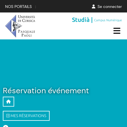
NOS PORTAILS :
Se connecter
Studià |
Campus Numérique
Réservation événement
MES RÉSERVATIONS