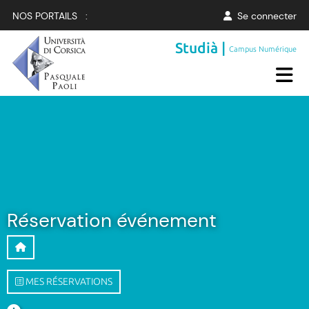
NOS PORTAILS :
Se connecter
Studià |
Campus Numérique
Réservation événement
MES RÉSERVATIONS