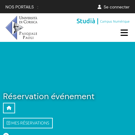
NOS PORTAILS :
Se connecter
Studià |
Campus Numérique
Réservation événement
MES RÉSERVATIONS