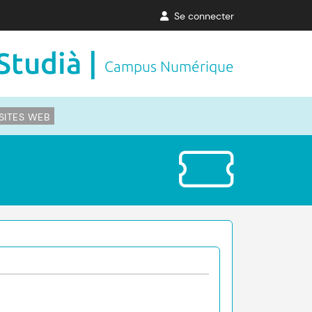
Se connecter
Studià |
Campus Numérique
SITES WEB