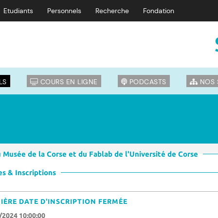
Etudiants
Personnels
Recherche
Fondation
LS
COURS EN LIGNE
PODCASTS
NOS 
u Musée de la Corse et du Fablab de l'Université de Corse
s & Inscriptions
IÈRE DATE D'INSCRIPTION FERMÉE
/2024 10:00:00