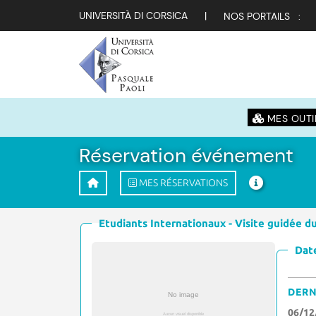
UNIVERSITÀ DI CORSICA
|
NOS PORTAILS :
MES OUTI
Réservation événement
MES RÉSERVATIONS
Etudiants Internationaux - Visite guidée d
Date
DERN
06/12