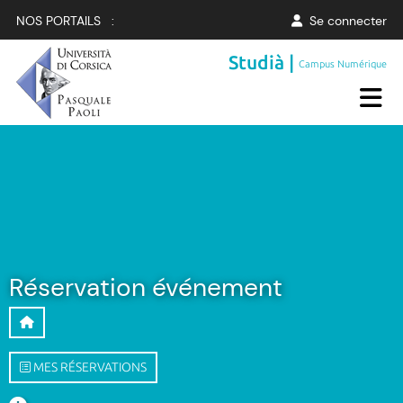
NOS PORTAILS :
Se connecter
Studià |
Campus Numérique
Réservation événement
MES RÉSERVATIONS