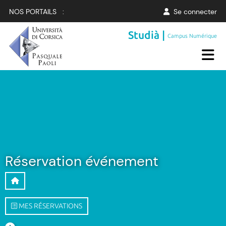
NOS PORTAILS :
Se connecter
Studià |
Campus Numérique
Réservation événement
MES RÉSERVATIONS