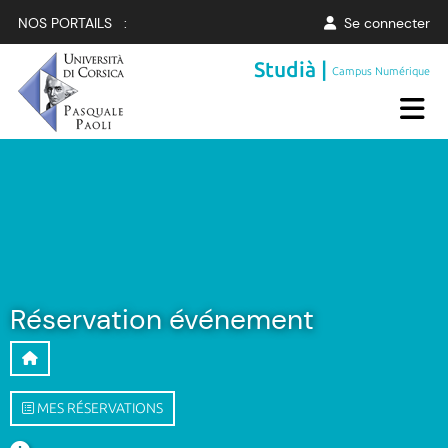
NOS PORTAILS :
Se connecter
Studià |
Campus Numérique
Réservation événement
MES RÉSERVATIONS