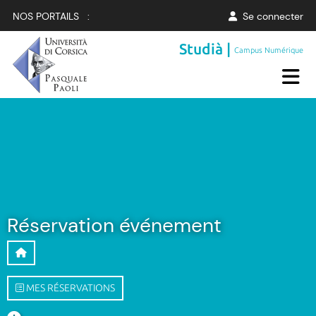
NOS PORTAILS :
Se connecter
Studià |
Campus Numérique
Réservation événement
MES RÉSERVATIONS