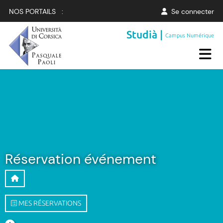
NOS PORTAILS :
Se connecter
Studià |
Campus Numérique
Réservation événement
MES RÉSERVATIONS