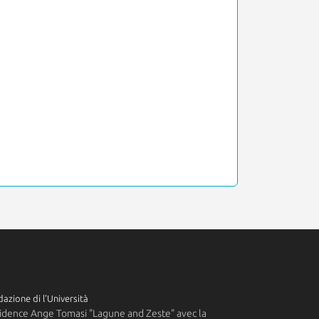
azione di l'Università
idence Ange Tomasi "Lagune and Zeste" avec la