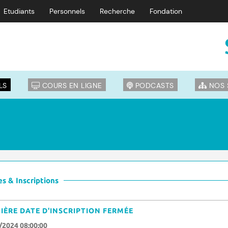
Etudiants
Personnels
Recherche
Fondation
LS
COURS EN LIGNE
PODCASTS
NOS 
s & Inscriptions
IÈRE DATE D'INSCRIPTION FERMÉE
/2024 08:00:00