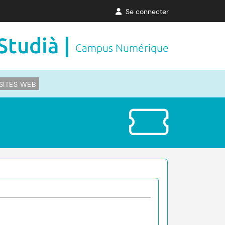
Se connecter
Studià |
Campus Numérique
SITES WEB