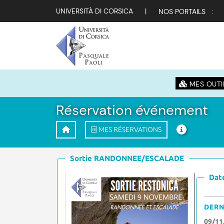
UNIVERSITÀ DI CORSICA
|
NOS PORTAILS :
MES OUTI
Réservation événement
MES RÉSERVATIONS
Sortie RANDONNEE/ESCALADE
Date
DERN
09/11