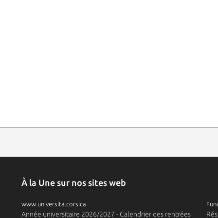
À la Une sur nos sites web
www.universita.corsica
Fund
Année universitaire 2026/2027 - Calendrier des rentrées
Rés