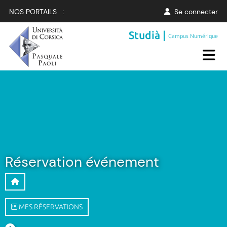
NOS PORTAILS :
Se connecter
Studià |
Campus Numérique
Réservation événement
MES RÉSERVATIONS