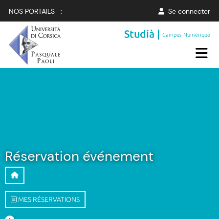
NOS PORTAILS :
Se connecter
Studià |
Campus Numérique
Réservation événement
MES RÉSERVATIONS