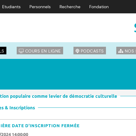
Etudiants
Personnels
Recherche
Fondation
LS
COURS EN LIGNE
PODCASTS
NOS 
ation populaire comme levier de démocratie culturelle
s & Inscriptions
IÈRE DATE D'INSCRIPTION FERMÉE
/2024 14:00:00