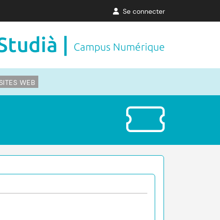
Se connecter
Studià |
Campus Numérique
SITES WEB