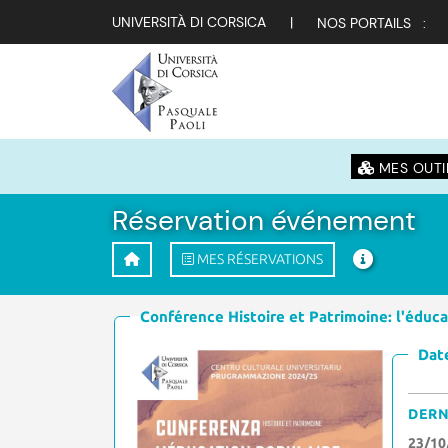
UNIVERSITÀ DI CORSICA
|
NOS PORTAILS :
MES OUTI
Réservation événement
MES RÉSERVATIONS
Conférence Histoire et Patrimoine: l'éduc
Date
DERN
23/10