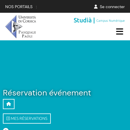
NOS PORTAILS :
Se connecter
Studià |
Campus Numérique
Réservation événement
MES RÉSERVATIONS