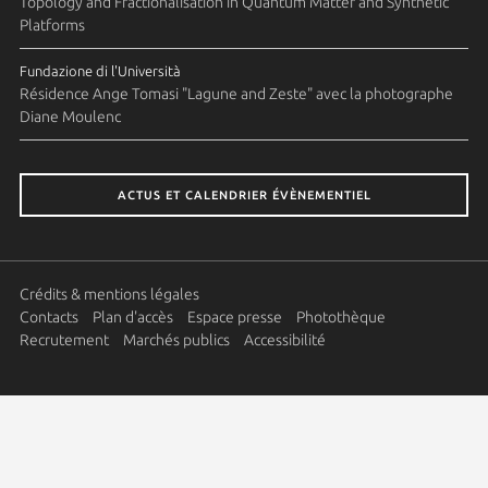
Topology and Fractionalisation in Quantum Matter and Synthetic
Platforms
Fundazione di l'Università
Résidence Ange Tomasi "Lagune and Zeste" avec la photographe
Diane Moulenc
ACTUS ET CALENDRIER ÉVÈNEMENTIEL
Crédits & mentions légales
Contacts
Plan d'accès
Espace presse
Photothèque
Recrutement
Marchés publics
Accessibilité