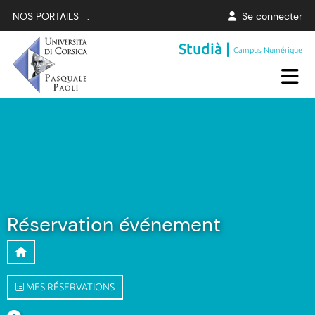
NOS PORTAILS :
Se connecter
Studià |
Campus Numérique
Réservation événement
MES RÉSERVATIONS