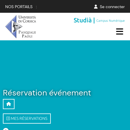
NOS PORTAILS :
Se connecter
Studià |
Campus Numérique
Réservation événement
MES RÉSERVATIONS