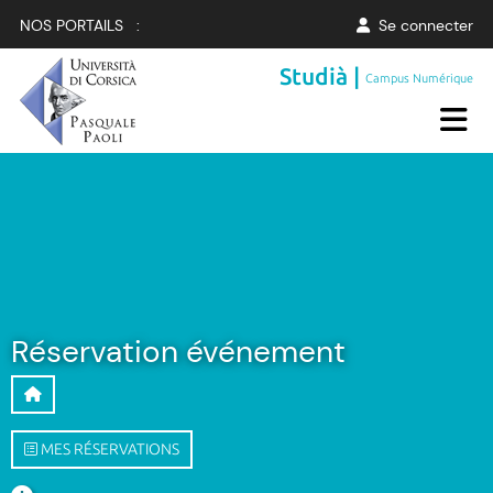
NOS PORTAILS :
Se connecter
Studià |
Campus Numérique
Réservation événement
MES RÉSERVATIONS