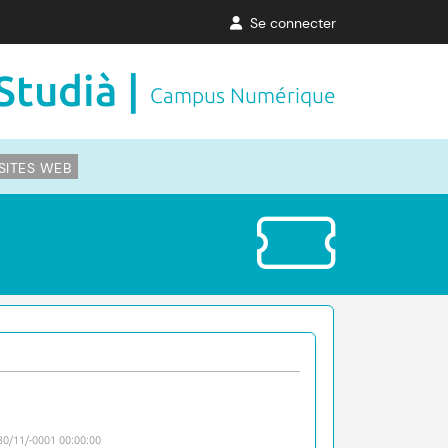
Se connecter
Studià |
Campus Numérique
SITES WEB
30/11/-0001 00:00:00