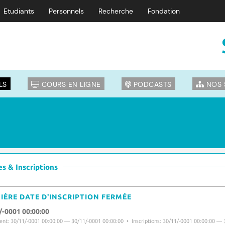
Etudiants
Personnels
Recherche
Fondation
LS
COURS EN LIGNE
PODCASTS
NOS 
s & Inscriptions
IÈRE DATE D'INSCRIPTION FERMÉE
/-0001 00:00:00
nt: 30/11/-0001 00:00:00 — 30/11/-0001 00:00:00 • Inscriptions: 30/11/-0001 00:00:00 — 