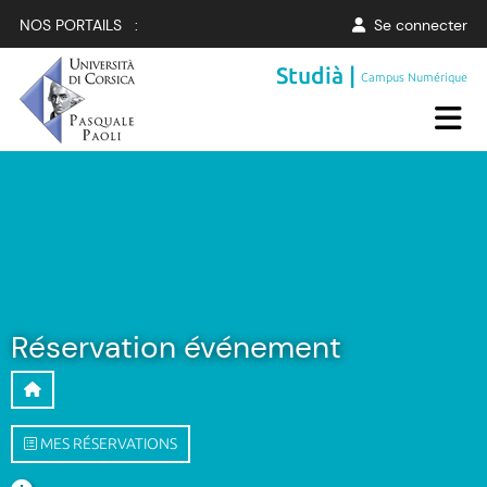
NOS PORTAILS :
Se connecter
Studià |
Campus Numérique
Réservation événement
MES RÉSERVATIONS