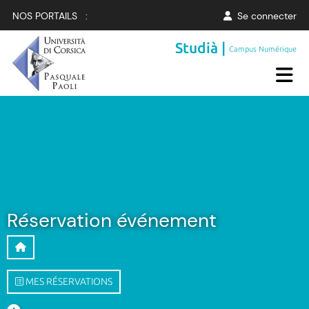
NOS PORTAILS :
Se connecter
Studià |
Campus Numérique
Réservation événement
MES RÉSERVATIONS