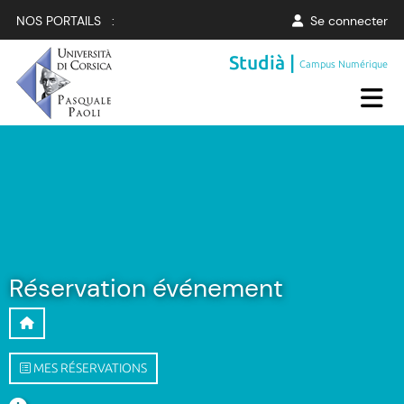
NOS PORTAILS :
Se connecter
Studià |
Campus Numérique
Réservation événement
MES RÉSERVATIONS