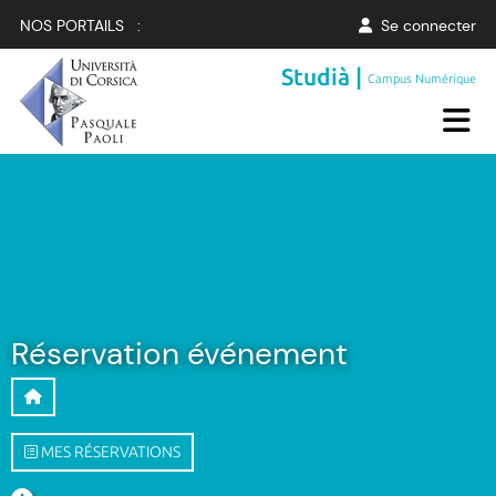
NOS PORTAILS :
Se connecter
Studià |
Campus Numérique
Réservation événement
MES RÉSERVATIONS