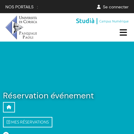
NOS PORTAILS :
Se connecter
Studià |
Campus Numérique
Réservation événement
MES RÉSERVATIONS