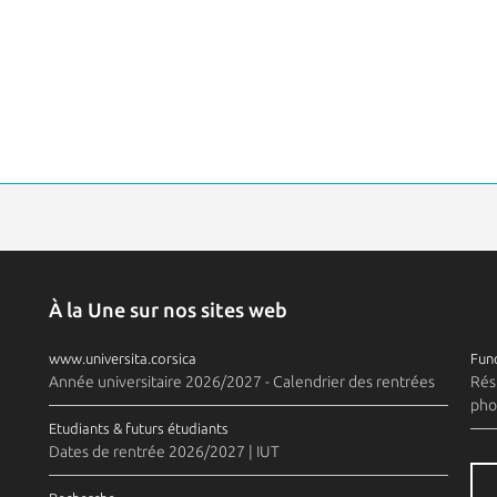
À la Une sur nos sites web
www.universita.corsica
Fund
Année universitaire 2026/2027 - Calendrier des rentrées
Rés
pho
Etudiants & futurs étudiants
Dates de rentrée 2026/2027 | IUT