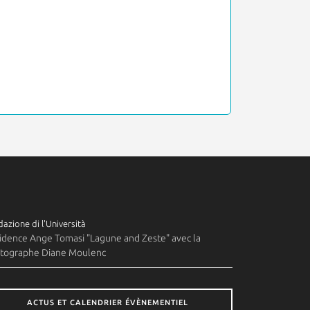
azione di l'Università
idence Ange Tomasi "Lagune and Zeste" avec la
tographe Diane Moulenc
ACTUS ET CALENDRIER ÉVÈNEMENTIEL