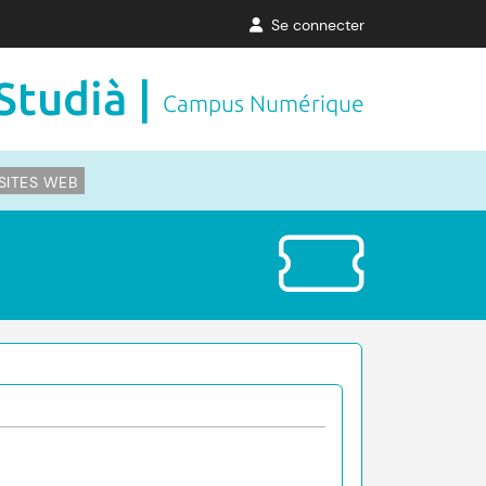
Se connecter
Studià |
Campus Numérique
SITES WEB