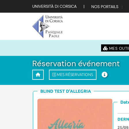
UNIVERSITÀ DI CORSICA
|
NOS PORTAILS :
MES OUTI
Réservation événement
MES RÉSERVATIONS
BLIND TEST D'ALLEGRIA
Date
DERN
25/09