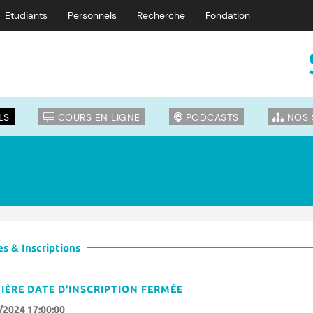
Etudiants
Personnels
Recherche
Fondation
LS
COURS EN LIGNE
PODCASTS
NOS 
s & Inscriptions
IÈRE DATE D'INSCRIPTION FERMÉE
/2024 17:00:00