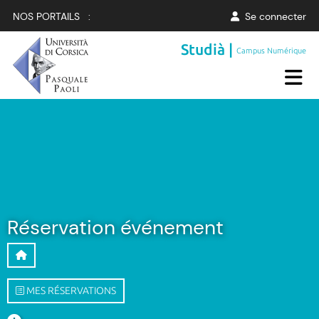
NOS PORTAILS :
Se connecter
Studià |
Campus Numérique
Réservation événement
MES RÉSERVATIONS