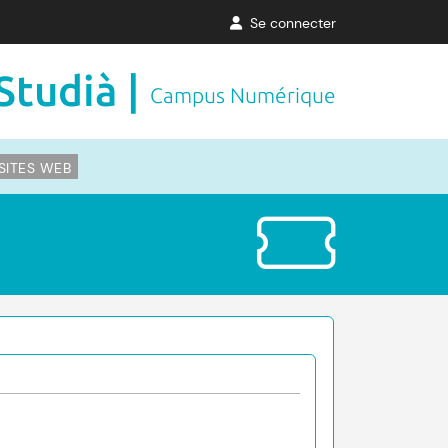
Se connecter
Studià |
Campus Numérique
SITES WEB