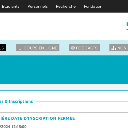
Etudiants
Personnels
Recherche
Fondation
LS
COURS EN LIGNE
PODCASTS
NOS 
s & Inscriptions
IÈRE DATE D'INSCRIPTION FERMÉE
/2024 12:15:00