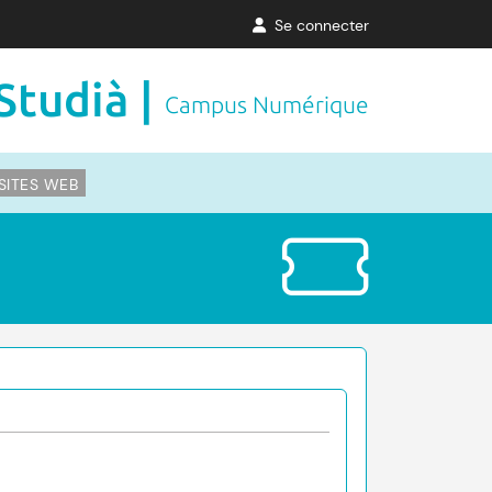
Se connecter
Studià |
Campus Numérique
SITES WEB