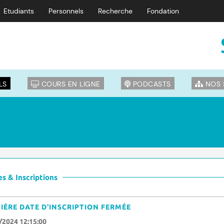
Etudiants
Personnels
Recherche
Fondation
LS
COURS EN LIGNE
PODCASTS
NOS 
s & Inscriptions
IÈRE DATE D'INSCRIPTION FERMÉE
/2024 12:15:00