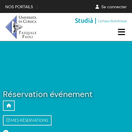
NOS PORTAILS :
Se connecter
Studià |
Campus Numérique
Réservation événement
MES RÉSERVATIONS