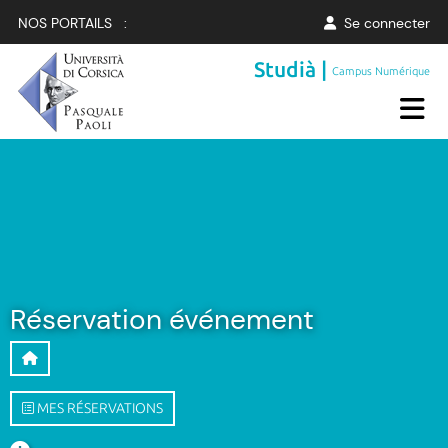
NOS PORTAILS :
Se connecter
Studià |
Campus Numérique
Réservation événement
MES RÉSERVATIONS