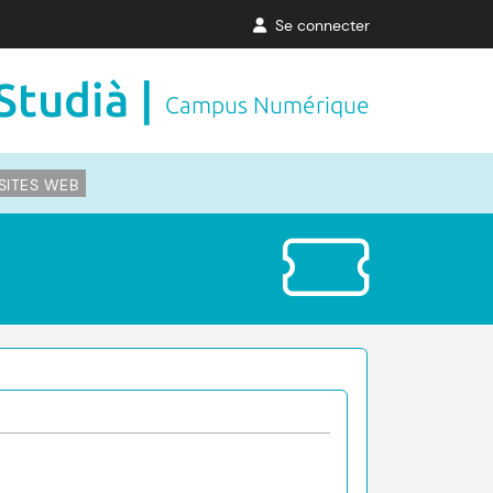
Se connecter
Studià |
Campus Numérique
SITES WEB