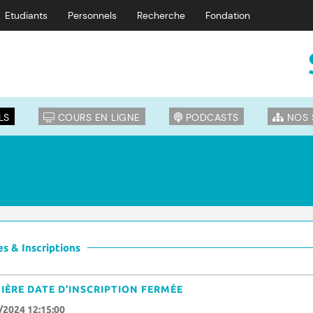
Etudiants
Personnels
Recherche
Fondation
LS
COURS EN LIGNE
PODCASTS
NOS 
s & Inscriptions
IÈRE DATE D'INSCRIPTION FERMÉE
/2024 12:15:00