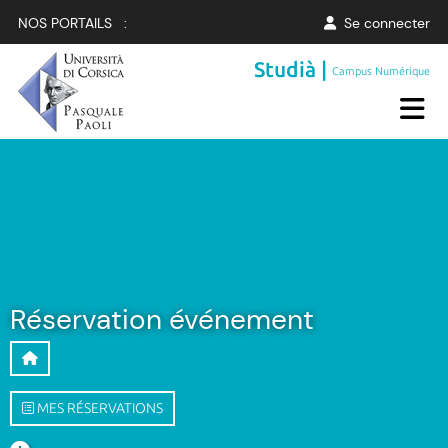
NOS PORTAILS :
Se connecter
Studià |
Campus Numérique
Réservation événement
MES RÉSERVATIONS