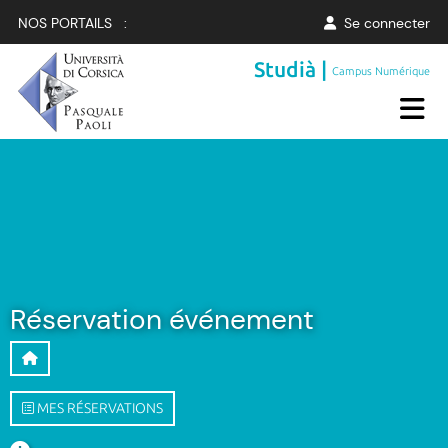
NOS PORTAILS :
Se connecter
Studià |
Campus Numérique
Réservation événement
MES RÉSERVATIONS