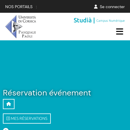
NOS PORTAILS :
Se connecter
Studià |
Campus Numérique
Réservation événement
MES RÉSERVATIONS