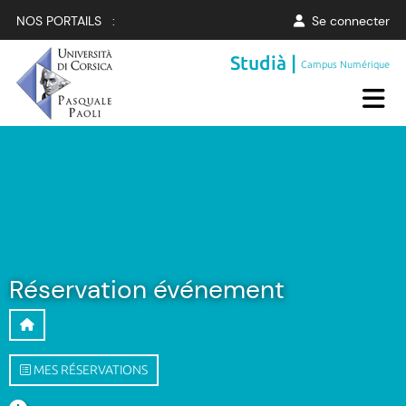
NOS PORTAILS :
Se connecter
Studià |
Campus Numérique
Réservation événement
MES RÉSERVATIONS