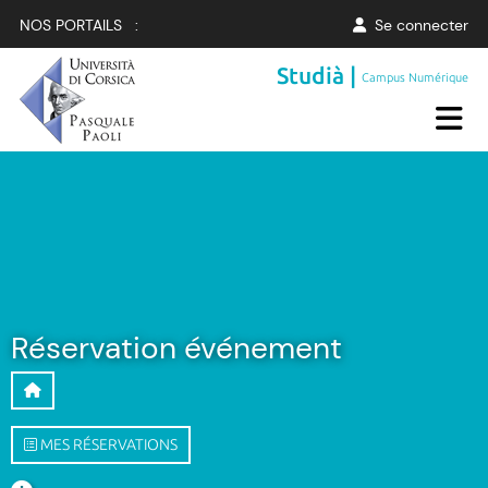
NOS PORTAILS :
Se connecter
Studià |
Campus Numérique
Réservation événement
MES RÉSERVATIONS