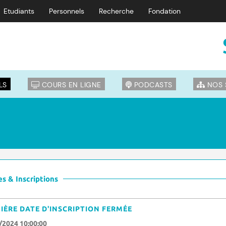
Etudiants
Personnels
Recherche
Fondation
LS
COURS EN LIGNE
PODCASTS
NOS 
s & Inscriptions
IÈRE DATE D'INSCRIPTION FERMÉE
/2024 10:00:00