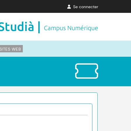
Se connecter
Studià |
Campus Numérique
SITES WEB