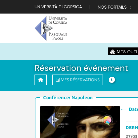
UNIVERSITÀ DI CORSICA
|
NOS PORTAILS :
MES OUTI
Réservation événement
MES RÉSERVATIONS
Conférence: Napoleon
Date
DERN
27/03