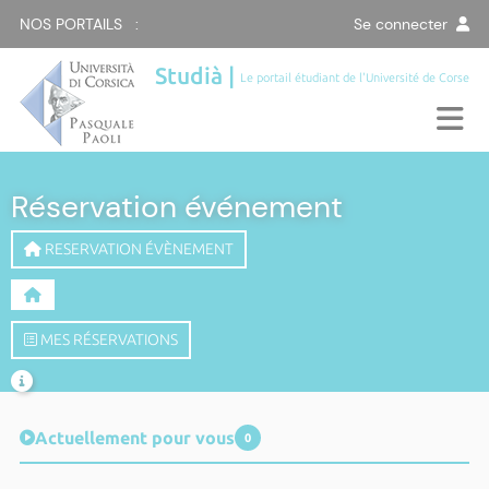
NOS PORTAILS :
Se connecter
Studià |
Le portail étudiant de l'Université de Corse
Réservation événement
RESERVATION ÉVÈNEMENT
MES RÉSERVATIONS
Actuellement pour vous
0