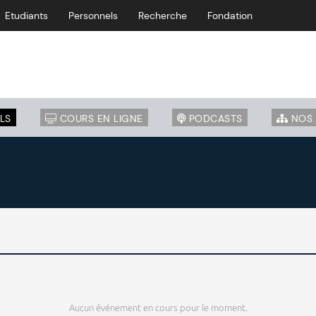
Etudiants
Personnels
Recherche
Fondation
LS
COURS EN LIGNE
PODCASTS
NOS 
Aucun événement en cours pour le moment.