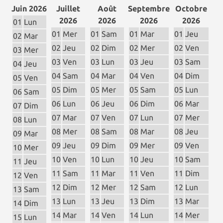
Juin 2026
Juillet
Août
Septembre
Octobre
2026
2026
2026
2026
01
Lun
01
Mer
01
Sam
01
Mar
01
Jeu
02
Mar
02
Jeu
02
Dim
02
Mer
02
Ven
03
Mer
03
Ven
03
Lun
03
Jeu
03
Sam
04
Jeu
04
Sam
04
Mar
04
Ven
04
Dim
05
Ven
05
Dim
05
Mer
05
Sam
05
Lun
06
Sam
06
Lun
06
Jeu
06
Dim
06
Mar
07
Dim
07
Mar
07
Ven
07
Lun
07
Mer
08
Lun
08
Mer
08
Sam
08
Mar
08
Jeu
09
Mar
09
Jeu
09
Dim
09
Mer
09
Ven
10
Mer
10
Ven
10
Lun
10
Jeu
10
Sam
11
Jeu
11
Sam
11
Mar
11
Ven
11
Dim
12
Ven
12
Dim
12
Mer
12
Sam
12
Lun
13
Sam
13
Lun
13
Jeu
13
Dim
13
Mar
14
Dim
14
Mar
14
Ven
14
Lun
14
Mer
15
Lun