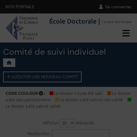
NOS PORTAILS :
Se connecter
École Doctorale |
Campus Numérique
Comité de suivi individuel
AJOUTER UNE NOUVEAU COMITÉ
CODE COULEUR
:
Le dossier n'a pas été saisi
Le dossier
a été saisi partiellement
Le dossier a été saisi et non validé
Le dossier a été saisi et validé
Afficher
éléments
Rechercher :