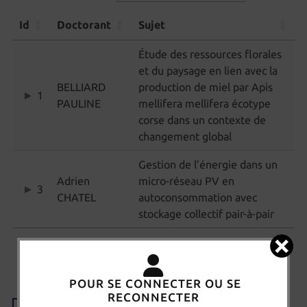
Id
Doctorant
Sujet
Étude des ressources florales
et du paysage en lien avec la
BELLIARD
production de miel par Apis
1
PAULINE
mellifera mellifera écotype
corse dans un contexte de
changement global
Gestion de l’énergie dans un
Adrien
micro-réseau PV en
3
CHATEL
autoconsommation avec
stockage collectif pair-à-pair
Affichage de l'élément 1 à 2 sur 2 éléments
Premier
Précédent
1
Suivant
Dernier
POUR SE CONNECTER OU SE
RECONNECTER