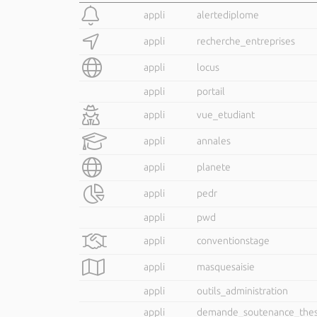
appli
alertediplome
appli
recherche_entreprises
appli
locus
appli
portail
appli
vue_etudiant
appli
annales
appli
planete
appli
pedr
appli
pwd
appli
conventionstage
appli
masquesaisie
appli
outils_administration
appli
demande_soutenance_the