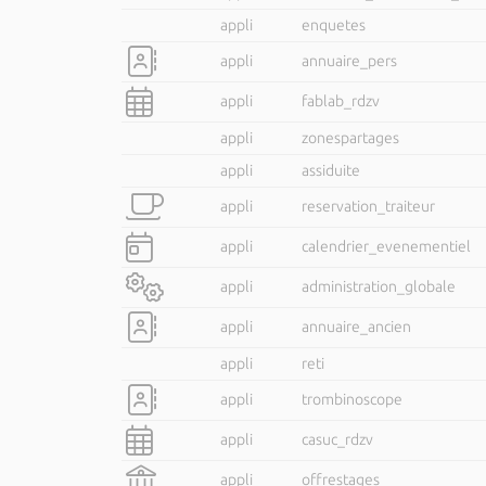
appli
enquetes
appli
annuaire_pers
appli
fablab_rdzv
appli
zonespartages
appli
assiduite
appli
reservation_traiteur
appli
calendrier_evenementiel
appli
administration_globale
appli
annuaire_ancien
appli
reti
appli
trombinoscope
appli
casuc_rdzv
appli
offrestages