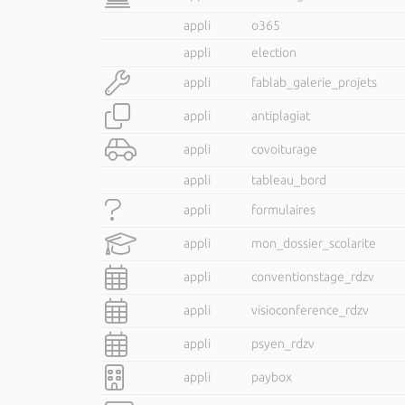
appli
o365
appli
election
appli
fablab_galerie_projets
appli
antiplagiat
appli
covoiturage
appli
tableau_bord
appli
formulaires
appli
mon_dossier_scolarite
appli
conventionstage_rdzv
appli
visioconference_rdzv
appli
psyen_rdzv
appli
paybox