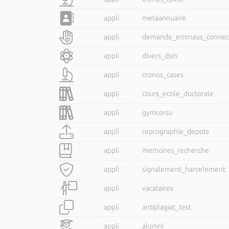
appli
metaannuaire
appli
demande_emmaus_connec
appli
divers_dsin
appli
cronos_cases
appli
cours_ecole_doctorale
appli
gymcorsu
appli
reprographie_depots
appli
memoires_recherche
appli
signalement_harcelement
appli
vacataires
appli
antiplagiat_test
appli
alumni