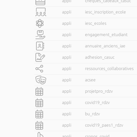
appli
cheques_cadeaux_casuc
appli
iesc_inscription_ecole
appli
iesc_ecoles
appli
engagement_etudiant
appli
annuaire_anciens_iae
appli
adhesion_casuc
appli
ressources_collaboratives
appli
acsee
appli
projetpro_rdzv
appli
covid19_rdzv
appli
bu_rdzv
appli
covid19_paes1_rdzv
appli
cronos_covid