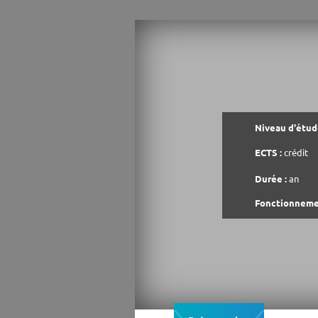
Niveau d'étude
ECTS :
crédit
Durée :
an
Fonctionneme