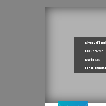
Niveau d'étude
ECTS :
crédit
Durée :
an
Fonctionneme