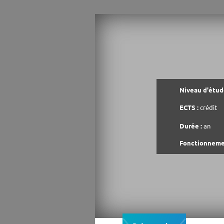
Niveau d'étude
ECTS :
crédit
Durée :
an
Fonctionneme