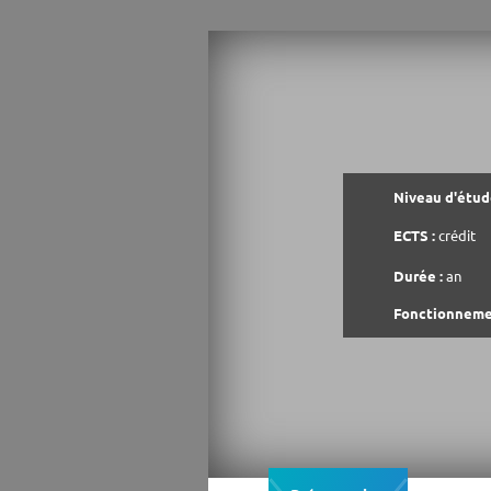
Niveau d'étude
ECTS :
crédit
Durée :
an
Fonctionneme