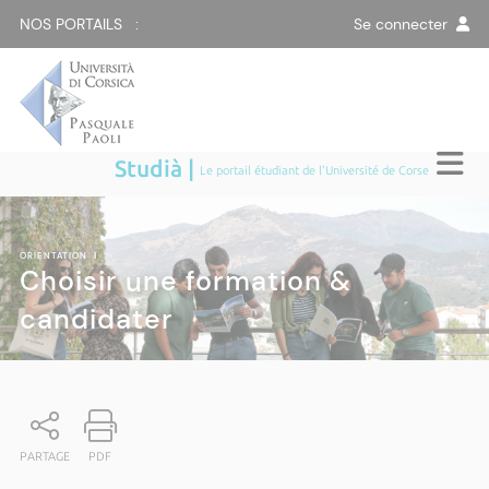
NOS PORTAILS :
Se connecter
Studià |
Le portail étudiant de l'Université de Corse
ORIENTATION
|
Choisir une formation &
candidater
PARTAGE
PDF